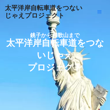
内
Mai
太平洋岸自転車道をつない
容
じゃえプロジェクト
Men
を
ス
キ
銚子から和歌山まで
ッ
太平洋岸自転車道をつな
プ
いじゃえ
プロジェクト