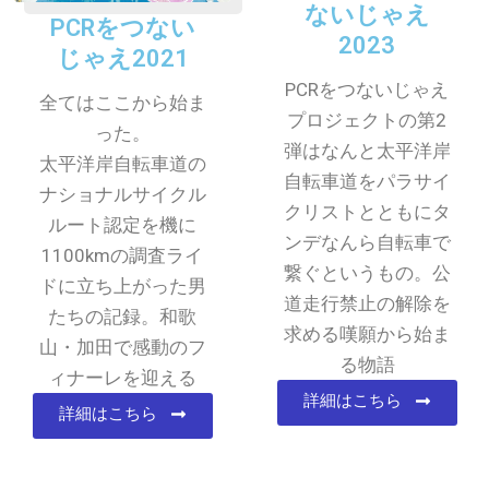
ないじゃえ
PCRをつない
2023
じゃえ2021
PCRをつないじゃえ
全てはここから始ま
プロジェクトの第2
った。
弾はなんと太平洋岸
太平洋岸自転車道の
自転車道をパラサイ
ナショナルサイクル
クリストとともにタ
ルート認定を機に
ンデなんら自転車で
1100kmの調査ライ
繋ぐというもの。公
ドに立ち上がった男
道走行禁止の解除を
たちの記録。和歌
求める嘆願から始ま
山・加田で感動のフ
る物語
ィナーレを迎える
詳細はこちら
詳細はこちら