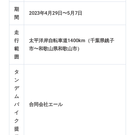
期
2023年4月29日〜5月7日
間
走
行
太平洋岸自転車道1400km（千葉県銚子
範
市〜和歌山県和歌山市）
囲
タ
ン
デ
ム
バ
合同会社エール
イ
ク
提