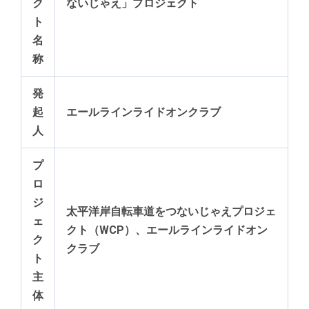
ク
ないじゃえ」プロジェクト
ト
名
称
発
起
エールラインライドオンクラブ
人
プ
ロ
ジ
太平洋岸自転車道をつないじゃえプロジェ
ェ
クト（WCP）、エールラインライドオン
ク
クラブ
ト
主
体