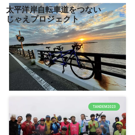
内
Mai
太平洋岸自転車道をつない
容
じゃえプロジェクト
Men
を
ス
キ
ッ
プ
TANDEM2023