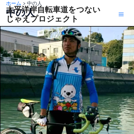
ホーム
中の人
内
Mai
太平洋岸自転車道をつない
中の人
容
じゃえプロジェクト
Men
を
ス
キ
ッ
プ